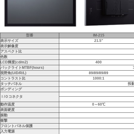
型番
IM-215
表示サイズ
21.5"
表示解像度
アスペクト比
色数
LCD輝度(cd/m2)
400
バックライトMTBF(hours)
視野角(U/D/R/L)
89/89/89/89
コントラスト比
1000:1
タッチパネル
投
ボンディング
Ｉ/Ｏコネクタ
動作温度
0～60℃
表面硬度
振動
衝撃
フロントパネル保護
入力電源