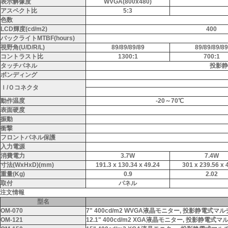
表示解像度
WVGA(800x480)
アスペクト比
5:3
色数
LCD輝度(cd/m2)
400
バックライトMTBF(hours)
視野角(U/D/R/L)
89/89/89/89
89/89/89/89
コントラスト比
1300:1
700:1
タッチパネル
投影静
ボンディング
Ｉ/Ｏコネクタ
動作温度
-20～70℃
表面硬度
振動
衝撃
フロントパネル保護
入力電源
消費電力
3.7W
7.4W
寸法(WxHxD)(mm)
191.3 x 130.34 x 49.24
301 x 239.56 x 
重量(Kg)
0.9
2.02
取付
パネル
注文情報
型名
OM-070
7" 400cd/m2 WVGA液晶モニター, 投影静電式
OM-121
12.1" 400cd/m2 XGA液晶モニター, 投影静電