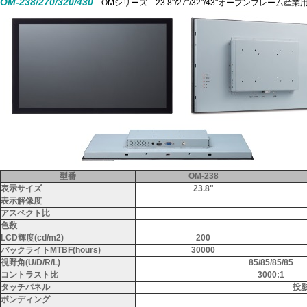
OM-238/270/320/430
OMシリーズ 23.8"/27"/32"/43"オープンフレー
型番
OM-238
表示サイズ
23.8"
表示解像度
アスペクト比
色数
LCD輝度(cd/m2)
200
バックライトMTBF(hours)
30000
視野角(U/D/R/L)
85/85/85/85
コントラスト比
3000:1
タッチパネル
投
ボンディング