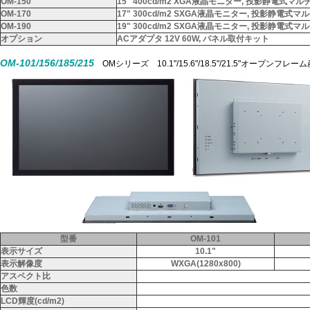
OM-150
15" 400cd/m2 XGA液晶モニター, 投影静電式
OM-170
17" 300cd/m2 SXGA液晶モニター, 投影静電式
OM-190
19" 300cd/m2 SXGA液晶モニター, 投影静電式
オプション
ACアダプタ 12V 60W, パネル取付キット
OM-101/156/185/215
OMシリーズ 10.1"/15.6"/18.5"/21.5"オープ
型番
OM-101
表示サイズ
10.1"
表示解像度
WXGA(1280x800)
アスペクト比
色数
LCD輝度(cd/m2)