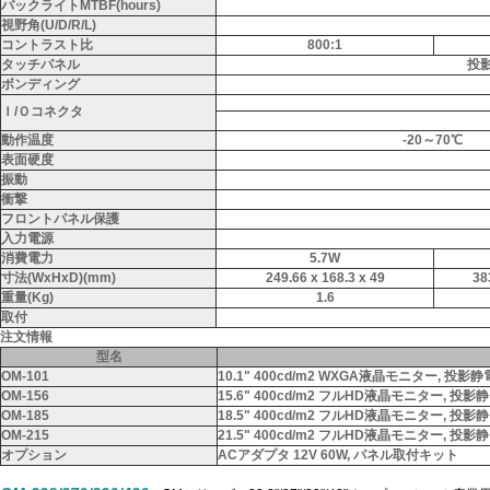
バックライトMTBF(hours)
視野角(U/D/R/L)
コントラスト比
800:1
タッチパネル
投
ボンディング
Ｉ/Ｏコネクタ
動作温度
-20～70℃
表面硬度
振動
衝撃
フロントパネル保護
入力電源
消費電力
5.7W
寸法(WxHxD)(mm)
249.66 x 168.3 x 49
38
重量(Kg)
1.6
取付
注文情報
型名
OM-101
10.1" 400cd/m2 WXGA液晶モニター, 
OM-156
15.6" 400cd/m2 フルHD液晶モニター,
OM-185
18.5" 400cd/m2 フルHD液晶モニター,
OM-215
21.5" 400cd/m2 フルHD液晶モニター,
オプション
ACアダプタ 12V 60W, パネル取付キット