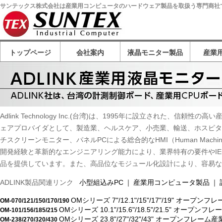
サンテックス株式会社は産業用コンピュータのハードウェア製品を取扱う専門商社
トップページ
会社案内
液晶モニター製品
産業用
小型液晶モニター
液晶ディスプレイ
小型液晶モジュール
EKAA サイネージディスプレイ
イソンジャパン LEDディスプレイ
AVLINK 映像機器
Rextron 映像機器
Shimbol 無線映像伝送装置
産業用組
産業用パ
産業用C
ADLIN
Unictro
oToBri
Winso
RENIC
UDINF
Adlink Technology Inc.(台湾)は、1995年に設立された
ェアプロバイダとして、製造業、ヘルスケア、小売業、輸送、ホスピタ
チスクリーンモニター、パネルPCによる総合的なHMI（Human Machin
開発経験と革新的なエンジニアリング能力により、業界特有の要件やIEC-
品を提供しています。また、高品位なモジュール化設計により、容易な
ADLINK製品関連リンク
小型組込みPC
｜
産業用コンピュータ製品
｜
OMシリーズ 7"/12.1"/15"/17"/19"
OM-070/121/150/170/190
OMシリーズ 10.1"/15.6"/18.5"/21.5"
OM-101/156/185/215
OMシリーズ 23.8"/27"/32"/43" オープ
OM-238/270/320/430