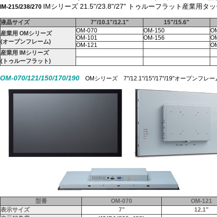
IMシリーズ 21.5"/23.8"/27" トゥルーフラット
IM-215/238/270
液晶サイズ
7"/10.1"/12.1"
15"/15.6"
OM-070
OM-150
O
産業用 OMシリーズ
OM-101
OM-156
O
(オープンフレーム)
OM-121
O
産業用 IMシリーズ
(トゥルーフラット)
OM-070/121/150/170/190
OMシリーズ 7"/12.1"/15"/17"/19"オー
型番
OM-070
OM-121
表示サイズ
7"
12.1"