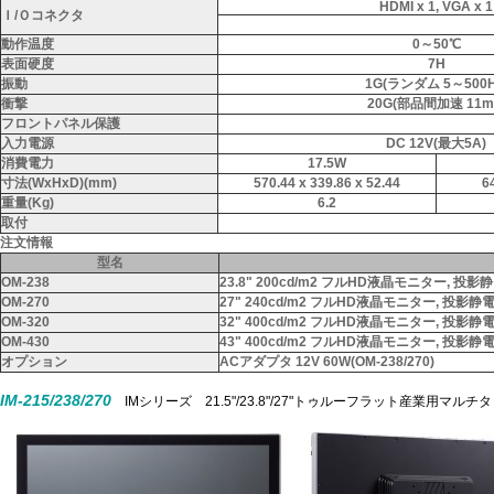
HDMI x 1, VGA x 1
Ｉ/Ｏコネクタ
動作温度
0～50℃
表面硬度
7H
振動
1G(ランダム 5～500H
衝撃
20G(部品間加速 11m
フロントパネル保護
入力電源
DC 12V(最大5A)
消費電力
17.5W
寸法(WxHxD)(mm)
570.44 x 339.86 x 52.44
6
重量(Kg)
6.2
取付
注文情報
型名
OM-238
23.8" 200cd/m2 フルHD液晶モニター,
OM-270
27" 240cd/m2 フルHD液晶モニター, 投
OM-320
32" 400cd/m2 フルHD液晶モニター, 投
OM-430
43" 400cd/m2 フルHD液晶モニター, 投
オプション
ACアダプタ 12V 60W(OM-238/270)
IM-215/238/270
IMシリーズ 21.5"/23.8"/27"トゥルーフラット産業用マル