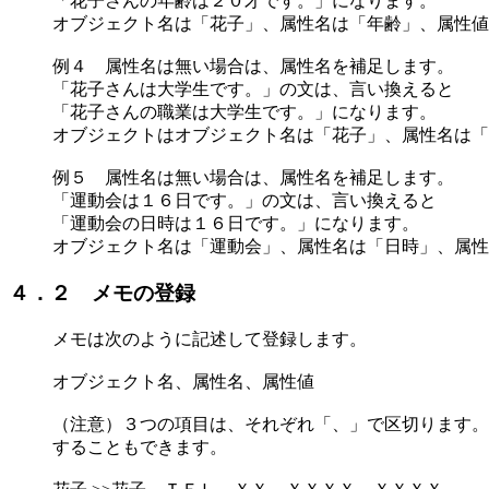
「花子さんの年齢は２０才です。」になります。
オブジェクト名は「花子」、属性名は「年齢」、属性値
例４ 属性名は無い場合は、属性名を補足します。
「花子さんは大学生です。」の文は、言い換えると
「花子さんの職業は大学生です。」になります。
オブジェクトはオブジェクト名は「花子」、属性名は「
例５ 属性名は無い場合は、属性名を補足します。
「運動会は１６日です。」の文は、言い換えると
「運動会の日時は１６日です。」になります。
オブジェクト名は「運動会」、属性名は「日時」、属性
４．２
メモの登録
メモは次のように記述して登録します。
オブジェクト名、属性名、属性値
（注意）３つの項目は、それぞれ「、」で区切ります。
することもできます。