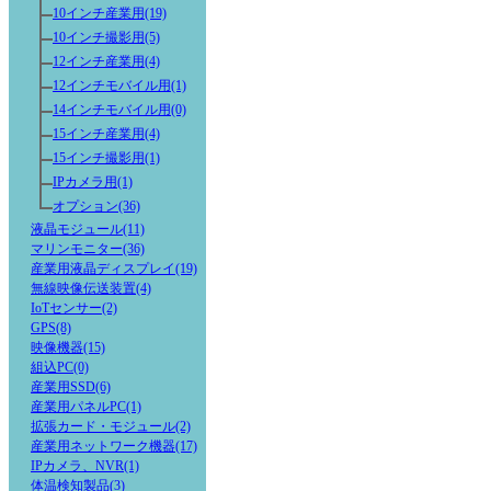
10インチ産業用(19)
10インチ撮影用(5)
12インチ産業用(4)
12インチモバイル用(1)
14インチモバイル用(0)
15インチ産業用(4)
15インチ撮影用(1)
IPカメラ用(1)
オプション(36)
液晶モジュール(11)
マリンモニター(36)
産業用液晶ディスプレイ(19)
無線映像伝送装置(4)
IoTセンサー(2)
GPS(8)
映像機器(15)
組込PC(0)
産業用SSD(6)
産業用パネルPC(1)
拡張カード・モジュール(2)
産業用ネットワーク機器(17)
IPカメラ、NVR(1)
体温検知製品(3)