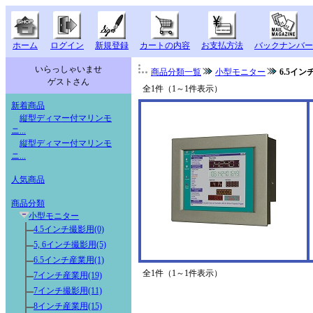
ホーム
ログイン
新規登録
カートの内容
お支払方法
バックナンバー
いらっしゃいませ
商品分類一覧
小型モニター
6.5イ
ゲストさん
全1件（1～1件表示）
新着商品
縦型ディマー付マリンモ
ニ...
縦型ディマー付マリンモ
ニ...
人気商品
商品分類
小型モニター
4.5インチ撮影用(0)
5, 6インチ撮影用(5)
6.5インチ産業用(1)
全1件（1～1件表示）
7インチ産業用(19)
7インチ撮影用(11)
8インチ産業用(15)