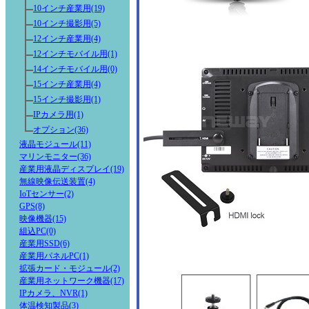
10インチ産業用(19)
10インチ撮影用(5)
12インチ産業用(4)
12インチモバイル用(1)
14インチモバイル用(0)
15インチ産業用(4)
15インチ撮影用(1)
IPカメラ用(1)
オプション(36)
液晶モジュール(11)
マリンモニター(36)
産業用液晶ディスプレイ(19)
無線映像伝送装置(4)
IoTセンサー(2)
GPS(8)
映像機器(15)
組込PC(0)
産業用SSD(6)
産業用パネルPC(1)
拡張カード・モジュール(2)
産業用ネットワーク機器(17)
IPカメラ、NVR(1)
体温検知製品(3)