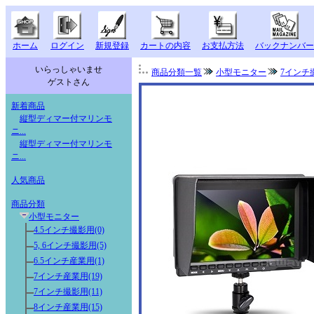
ホーム
ログイン
新規登録
カートの内容
お支払方法
バックナンバー
いらっしゃいませ
商品分類一覧
小型モニター
7インチ
ゲストさん
新着商品
縦型ディマー付マリンモ
ニ...
縦型ディマー付マリンモ
ニ...
人気商品
商品分類
小型モニター
4.5インチ撮影用(0)
5, 6インチ撮影用(5)
6.5インチ産業用(1)
7インチ産業用(19)
7インチ撮影用(11)
8インチ産業用(15)