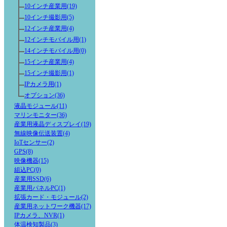
10インチ産業用(19)
10インチ撮影用(5)
12インチ産業用(4)
12インチモバイル用(1)
14インチモバイル用(0)
15インチ産業用(4)
15インチ撮影用(1)
IPカメラ用(1)
オプション(36)
液晶モジュール(11)
マリンモニター(36)
産業用液晶ディスプレイ(19)
無線映像伝送装置(4)
IoTセンサー(2)
GPS(8)
映像機器(15)
組込PC(0)
産業用SSD(6)
産業用パネルPC(1)
拡張カード・モジュール(2)
産業用ネットワーク機器(17)
IPカメラ、NVR(1)
体温検知製品(3)