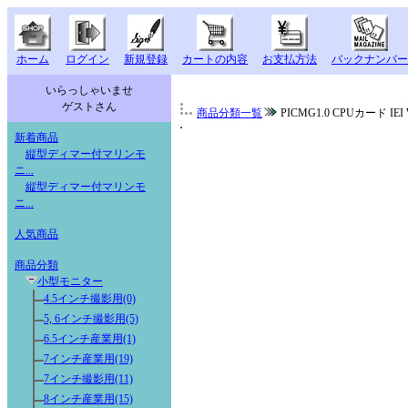
ホーム
ログイン
新規登録
カートの内容
お支払方法
バックナンバー
いらっしゃいませ
ゲストさん
商品分類一覧
PICMG1.0 CPUカード IEI 
新着商品
縦型ディマー付マリンモ
ニ...
縦型ディマー付マリンモ
ニ...
人気商品
商品分類
小型モニター
4.5インチ撮影用(0)
5, 6インチ撮影用(5)
6.5インチ産業用(1)
7インチ産業用(19)
7インチ撮影用(11)
8インチ産業用(15)