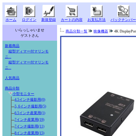
ホーム
ログイン
新規登録
カートの内容
お支払方法
バックナンバー
いらっしゃいませ
商品分類一覧
映像機器
4K Display
ゲストさん
新着商品
縦型ディマー付マリンモ
ニ...
縦型ディマー付マリンモ
ニ...
人気商品
商品分類
小型モニター
4.5インチ撮影用(0)
5, 6インチ撮影用(5)
6.5インチ産業用(1)
7インチ産業用(19)
7インチ撮影用(11)
8インチ産業用(15)