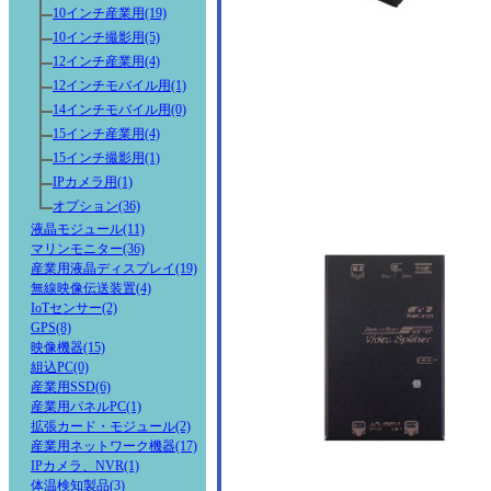
10インチ産業用(19)
10インチ撮影用(5)
12インチ産業用(4)
12インチモバイル用(1)
14インチモバイル用(0)
15インチ産業用(4)
15インチ撮影用(1)
IPカメラ用(1)
オプション(36)
液晶モジュール(11)
マリンモニター(36)
産業用液晶ディスプレイ(19)
無線映像伝送装置(4)
IoTセンサー(2)
GPS(8)
映像機器(15)
組込PC(0)
産業用SSD(6)
産業用パネルPC(1)
拡張カード・モジュール(2)
産業用ネットワーク機器(17)
IPカメラ、NVR(1)
体温検知製品(3)