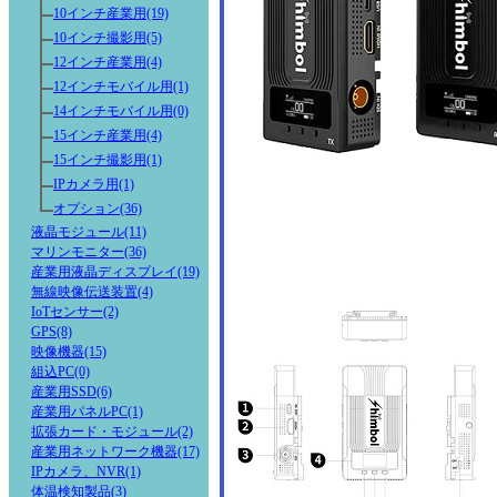
10インチ産業用(19)
10インチ撮影用(5)
12インチ産業用(4)
12インチモバイル用(1)
14インチモバイル用(0)
15インチ産業用(4)
15インチ撮影用(1)
IPカメラ用(1)
オプション(36)
液晶モジュール(11)
マリンモニター(36)
産業用液晶ディスプレイ(19)
無線映像伝送装置(4)
IoTセンサー(2)
GPS(8)
映像機器(15)
組込PC(0)
産業用SSD(6)
産業用パネルPC(1)
拡張カード・モジュール(2)
産業用ネットワーク機器(17)
IPカメラ、NVR(1)
体温検知製品(3)