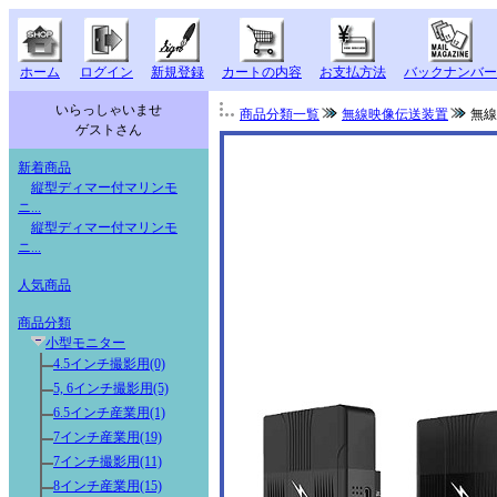
ホーム
ログイン
新規登録
カートの内容
お支払方法
バックナンバー
いらっしゃいませ
商品分類一覧
無線映像伝送装置
無線映
ゲストさん
新着商品
縦型ディマー付マリンモ
ニ...
縦型ディマー付マリンモ
ニ...
人気商品
商品分類
小型モニター
4.5インチ撮影用(0)
5, 6インチ撮影用(5)
6.5インチ産業用(1)
7インチ産業用(19)
7インチ撮影用(11)
8インチ産業用(15)