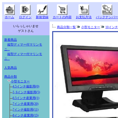
ホーム
ログイン
新規登録
カートの内容
お支払方法
バックナンバー
いらっしゃいませ
商品分類一覧
小型モニター
10イン
ゲストさん
新着商品
縦型ディマー付マリンモ
ニ...
縦型ディマー付マリンモ
ニ...
人気商品
商品分類
小型モニター
4.5インチ撮影用(0)
5, 6インチ撮影用(5)
6.5インチ産業用(1)
7インチ産業用(20)
7インチ撮影用(11)
8インチ産業用(15)