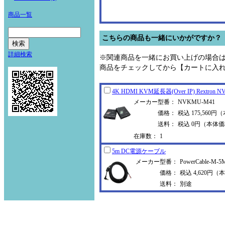
商品一覧
こちらの商品も一緒にいかがですか？
詳細検索
※関連商品を一緒にお買い上げの場合
商品をチェックしてから【カートに入
4K HDMI KVM延長器(Over IP) Rextr
on N
メーカー型番：
NVKMU-M41
価格：
税込 175,560円
送料：
税込 0円（本体価
在庫数：
1
5m DC電源ケーブル
メーカー型番：
PowerCable-M-5
価格：
税込 4,620円（本
送料：
別途