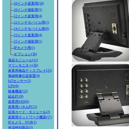
10インチ産業用(19)
10インチ撮影用(5)
12インチ産業用(4)
12インチモバイル用(1)
14インチモバイル用(0)
15インチ産業用(4)
15インチ撮影用(1)
IPカメラ用(1)
オプション(36)
液晶モジュール(11)
マリンモニター(36)
産業用液晶ディスプレイ(25)
無線映像伝送装置(4)
IoTセンサー(2)
GPS(8)
映像機器(15)
組込PC(0)
産業用SSD(6)
産業用パネルPC(1)
拡張カード・モジュール(2)
産業用ネットワーク機器(17)
IPカメラ、NVR(1)
体温検知製品(3)