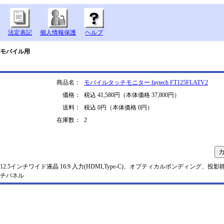
法定表記
個人情報保護
ヘルプ
チモバイル用
商品名：
モバイルタッチモニター faytech FT125FLATV2
価格：
税込 41,580円（本体価格 37,800円）
送料：
税込 0円（本体価格 0円）
在庫数：
2
12.5インチワイド液晶 16:9 入力(HDMI,Type-C)、オプティカルボンディング、
チパネル