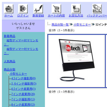
ホーム
ログイン
新規登録
カートの内容
お支払方法
バックナンバー
いらっしゃいませ
商品分類一覧
小型モニター
12イン
ゲストさん
全1件（1～1件表示）
新着商品
縦型ディマー付マリンモ
ニ...
縦型ディマー付マリンモ
ニ...
人気商品
商品分類
小型モニター
4.5インチ撮影用(0)
5, 6インチ撮影用(5)
6.5インチ産業用(1)
全1件（1～1件表示）
7インチ産業用(20)
7インチ撮影用(11)
8インチ産業用(15)