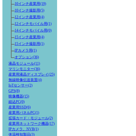
10インチ産業用(19)
10インチ撮影用(5)
12インチ産業用(4)
12インチモバイル用(1)
14インチモバイル用(0)
15インチ産業用(4)
15インチ撮影用(1)
IPカメラ用(1)
オプション(36)
液晶モジュール(11)
マリンモニター(36)
産業用液晶ディスプレイ(25)
無線映像伝送装置(4)
IoTセンサー(2)
GPS(8)
映像機器(15)
組込PC(0)
産業用SSD(6)
産業用パネルPC(1)
拡張カード・モジュール(2)
産業用ネットワーク機器(17)
IPカメラ、NVR(1)
体温検知製品(3)