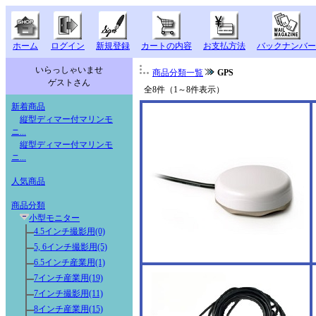
ホーム
ログイン
新規登録
カートの内容
お支払方法
バックナンバー
いらっしゃいませ
商品分類一覧
GPS
ゲストさん
全8件（1～8件表示）
新着商品
縦型ディマー付マリンモ
ニ...
縦型ディマー付マリンモ
ニ...
人気商品
商品分類
小型モニター
4.5インチ撮影用(0)
5, 6インチ撮影用(5)
6.5インチ産業用(1)
7インチ産業用(19)
7インチ撮影用(11)
8インチ産業用(15)