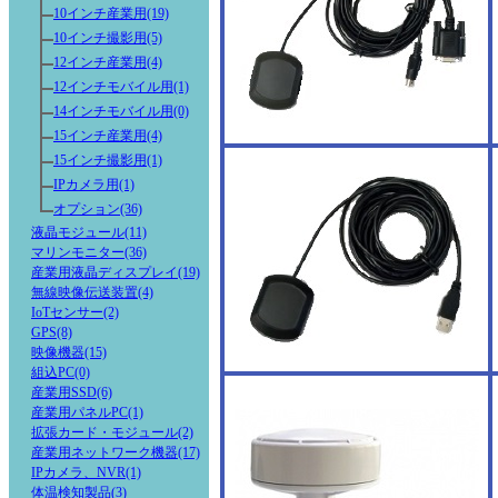
10インチ産業用(19)
10インチ撮影用(5)
12インチ産業用(4)
12インチモバイル用(1)
14インチモバイル用(0)
15インチ産業用(4)
15インチ撮影用(1)
IPカメラ用(1)
オプション(36)
液晶モジュール(11)
マリンモニター(36)
産業用液晶ディスプレイ(19)
無線映像伝送装置(4)
IoTセンサー(2)
GPS(8)
映像機器(15)
組込PC(0)
産業用SSD(6)
産業用パネルPC(1)
拡張カード・モジュール(2)
産業用ネットワーク機器(17)
IPカメラ、NVR(1)
体温検知製品(3)