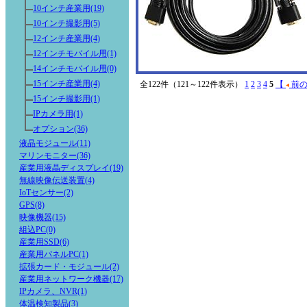
10インチ産業用(19)
10インチ撮影用(5)
12インチ産業用(4)
12インチモバイル用(1)
14インチモバイル用(0)
15インチ産業用(4)
全122件（121～122件表示）
1
2
3
4
5
【
前の
15インチ撮影用(1)
IPカメラ用(1)
オプション(36)
液晶モジュール(11)
マリンモニター(36)
産業用液晶ディスプレイ(19)
無線映像伝送装置(4)
IoTセンサー(2)
GPS(8)
映像機器(15)
組込PC(0)
産業用SSD(6)
産業用パネルPC(1)
拡張カード・モジュール(2)
産業用ネットワーク機器(17)
IPカメラ、NVR(1)
体温検知製品(3)