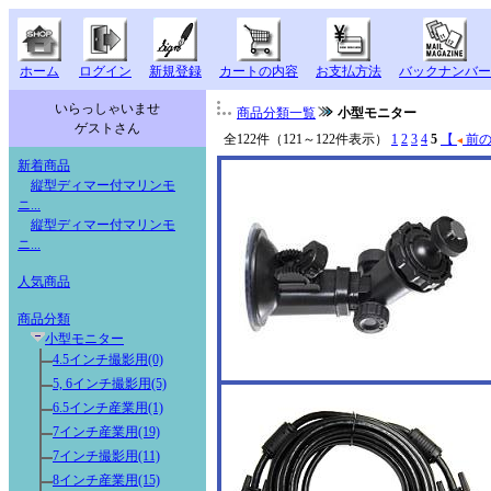
ホーム
ログイン
新規登録
カートの内容
お支払方法
バックナンバー
いらっしゃいませ
商品分類一覧
小型モニター
ゲストさん
全122件（121～122件表示）
1
2
3
4
5
【
前の
新着商品
縦型ディマー付マリンモ
ニ...
縦型ディマー付マリンモ
ニ...
人気商品
商品分類
小型モニター
4.5インチ撮影用(0)
5, 6インチ撮影用(5)
6.5インチ産業用(1)
7インチ産業用(19)
7インチ撮影用(11)
8インチ産業用(15)