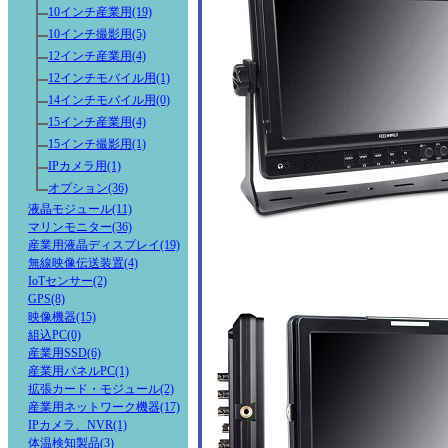
10インチ産業用(19)
10インチ撮影用(5)
12インチ産業用(4)
12インチモバイル用(1)
14インチモバイル用(0)
15インチ産業用(4)
15インチ撮影用(1)
IPカメラ用(1)
オプション(36)
液晶モジュール(11)
マリンモニター(36)
産業用液晶ディスプレイ(19)
無線映像伝送装置(4)
IoTセンサー(2)
GPS(8)
映像機器(15)
組込PC(0)
産業用SSD(6)
産業用パネルPC(1)
拡張カード・モジュール(2)
産業用ネットワーク機器(17)
IPカメラ、NVR(1)
体温検知製品(3)