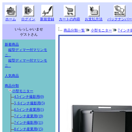
ホーム
ログイン
新規登録
カートの内容
お支払方法
バックナンバー
いらっしゃいませ
商品分類一覧
小型モニター
7インチ
ゲストさん
新着商品
縦型ディマー付マリンモ
ニ...
縦型ディマー付マリンモ
ニ...
人気商品
商品分類
小型モニター
4.5インチ撮影用(0)
5, 6インチ撮影用(5)
6.5インチ産業用(1)
7インチ産業用(19)
7インチ撮影用(11)
8インチ産業用(15)