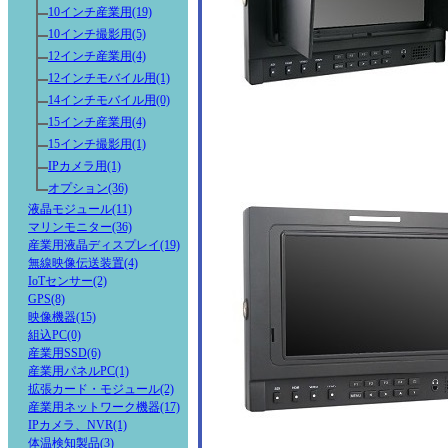
10インチ産業用(19)
10インチ撮影用(5)
12インチ産業用(4)
12インチモバイル用(1)
14インチモバイル用(0)
15インチ産業用(4)
15インチ撮影用(1)
IPカメラ用(1)
オプション(36)
液晶モジュール(11)
マリンモニター(36)
産業用液晶ディスプレイ(19)
無線映像伝送装置(4)
IoTセンサー(2)
GPS(8)
映像機器(15)
組込PC(0)
産業用SSD(6)
産業用パネルPC(1)
拡張カード・モジュール(2)
産業用ネットワーク機器(17)
IPカメラ、NVR(1)
体温検知製品(3)