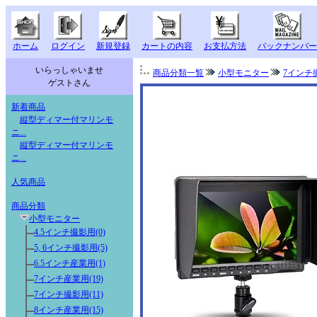
ホーム
ログイン
新規登録
カートの内容
お支払方法
バックナンバー
いらっしゃいませ
商品分類一覧
小型モニター
7インチ
ゲストさん
新着商品
縦型ディマー付マリンモ
ニ...
縦型ディマー付マリンモ
ニ...
人気商品
商品分類
小型モニター
4.5インチ撮影用(0)
5, 6インチ撮影用(5)
6.5インチ産業用(1)
7インチ産業用(19)
7インチ撮影用(11)
8インチ産業用(15)