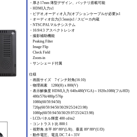
・厚さ17mm 薄型デザイン、バッテリ搭載可能
・HDMI入力x1
・ビデオ,オーディオ入力(オプションケーブルが必要)x1
・オーディオ出力(3.5mm)x1 / スピーカ内蔵
・NTSC/PALマルチシステム
・16:9/4:3 アスペクトレシオ
・撮影補助機能
Peaking Filter
Image Flip
Check Field
Zoom-in
・サンシェード付属
仕様
・画面サイズ 7インチ対角(16:10)
・物理画素 1280(H) x 800(V)
・表示解像度 HDMI入力 640x480(VGA)～1920x1080(フルHD)
480i/576i/480p/576p
1080i(60/59.94/50)
720p(60/59.94/50/30/29/25/24/23.98)
1080p(60/59.94/50/30/29.97/25/24/23.98)
・LCDパネル輝度 400 cd/m2
・コントラスト比 800:1
・視野角 水平 89°/89°(L/R)、垂直 89°/89°(U/D)
・動作電圧、電流 DC 7.4～35V