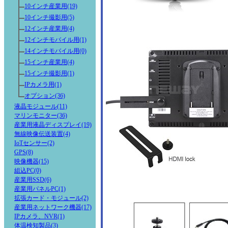
10インチ産業用(19)
10インチ撮影用(5)
12インチ産業用(4)
12インチモバイル用(1)
14インチモバイル用(0)
15インチ産業用(4)
15インチ撮影用(1)
IPカメラ用(1)
オプション(36)
液晶モジュール(11)
マリンモニター(36)
産業用液晶ディスプレイ(19)
無線映像伝送装置(4)
IoTセンサー(2)
GPS(8)
映像機器(15)
組込PC(0)
産業用SSD(6)
産業用パネルPC(1)
拡張カード・モジュール(2)
産業用ネットワーク機器(17)
IPカメラ、NVR(1)
体温検知製品(3)