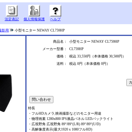
法定表記
個人情報保護
ヘルプ
撮影用
小型モニター NEWAY CL759HP
商品名：
小型モニター NEWAY CL759HP
メーカー型番：
CL759HP
価格：
税込 33,550円（本体価格 30,500円）
送料：
税込 0円（本体価格 0円）
特長
・フルHDカメラ,映画撮影などのモニター用途
・物理画素 1280x800 IPS液晶パネル LEDバックライト
・広視野角 広視野角 89°/89°(L/R) 89°/89°(U/D)
・高解像度表示(最大1920 x 1080フルHD)