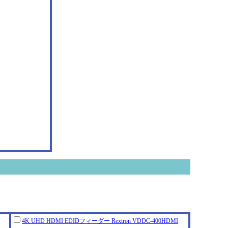
4K UHD HDMI EDIDフィーダー Rextr
on VDDC-400HDMI