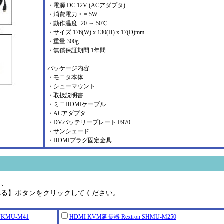
・電源 DC 12V (ACアダプタ)
・消費電力 < = 5W
・動作温度 -20 ～ 50℃
・サイズ 176(W) x 130(H) x 17(D)mm
・重量 300g
・無償保証期間 1年間
パッケージ内容
・モニタ本体
・シューマウント
・取扱説明書
・ミニHDMIケーブル
・ACアダプタ
・DVバッテリープレート F970
・サンシェード
・HDMIプラグ固定金具
は、
れる】ボタンをクリックしてください。
VKMU-M41
HDMI KVM延長器 Rextron SHMU-M250