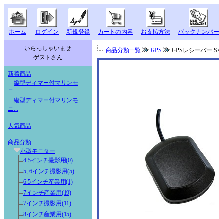
ホーム
ログイン
新規登録
カートの内容
お支払方法
バックナンバー
いらっしゃいませ
商品分類一覧
GPS
GPSレシーバー SAN
ゲストさん
新着商品
縦型ディマー付マリンモ
ニ...
縦型ディマー付マリンモ
ニ...
人気商品
商品分類
小型モニター
4.5インチ撮影用(0)
5, 6インチ撮影用(5)
6.5インチ産業用(1)
7インチ産業用(19)
7インチ撮影用(11)
8インチ産業用(15)