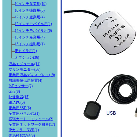
10インチ産業用(19)
10インチ撮影用(5)
12インチ産業用(4)
12インチモバイル用(1)
14インチモバイル用(0)
15インチ産業用(4)
15インチ撮影用(1)
IPカメラ用(1)
オプション(36)
液晶モジュール(11)
マリンモニター(36)
産業用液晶ディスプレイ(19)
無線映像伝送装置(4)
IoTセンサー(2)
GPS(8)
映像機器(15)
組込PC(0)
産業用SSD(6)
産業用パネルPC(1)
拡張カード・モジュール(2)
産業用ネットワーク機器(17)
IPカメラ、NVR(1)
体温検知製品(3)