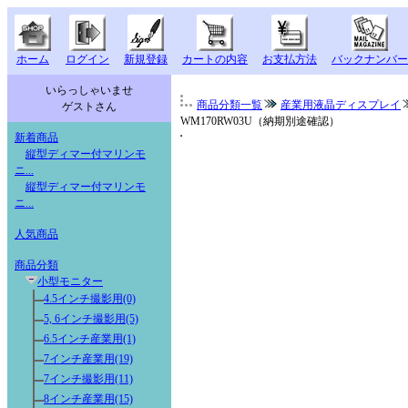
ホーム
ログイン
新規登録
カートの内容
お支払方法
バックナンバー
いらっしゃいませ
商品分類一覧
産業用液晶ディスプレイ
ゲストさん
WM170RW03U（納期別途確認）
新着商品
縦型ディマー付マリンモ
ニ...
縦型ディマー付マリンモ
ニ...
人気商品
商品分類
小型モニター
4.5インチ撮影用(0)
5, 6インチ撮影用(5)
6.5インチ産業用(1)
7インチ産業用(19)
7インチ撮影用(11)
8インチ産業用(15)