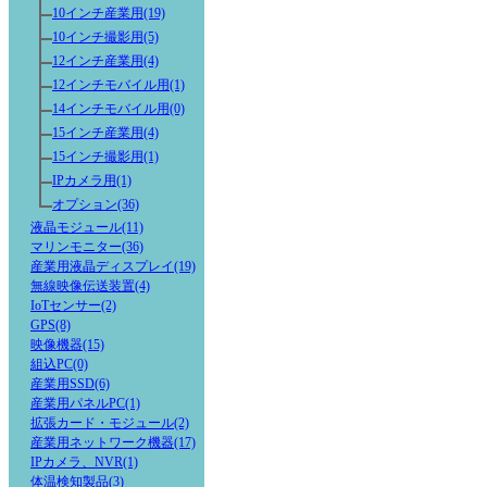
10インチ産業用(19)
10インチ撮影用(5)
12インチ産業用(4)
12インチモバイル用(1)
14インチモバイル用(0)
15インチ産業用(4)
15インチ撮影用(1)
IPカメラ用(1)
オプション(36)
液晶モジュール(11)
マリンモニター(36)
産業用液晶ディスプレイ(19)
無線映像伝送装置(4)
IoTセンサー(2)
GPS(8)
映像機器(15)
組込PC(0)
産業用SSD(6)
産業用パネルPC(1)
拡張カード・モジュール(2)
産業用ネットワーク機器(17)
IPカメラ、NVR(1)
体温検知製品(3)