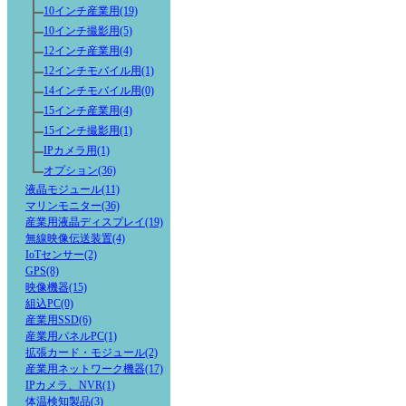
10インチ産業用(19)
10インチ撮影用(5)
12インチ産業用(4)
12インチモバイル用(1)
14インチモバイル用(0)
15インチ産業用(4)
15インチ撮影用(1)
IPカメラ用(1)
オプション(36)
液晶モジュール(11)
マリンモニター(36)
産業用液晶ディスプレイ(19)
無線映像伝送装置(4)
IoTセンサー(2)
GPS(8)
映像機器(15)
組込PC(0)
産業用SSD(6)
産業用パネルPC(1)
拡張カード・モジュール(2)
産業用ネットワーク機器(17)
IPカメラ、NVR(1)
体温検知製品(3)