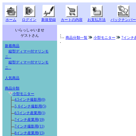
ホーム
ログイン
新規登録
カートの内容
お支払方法
バックナンバー
いらっしゃいませ
ゲストさん
商品分類一覧
小型モニター
7インチ
新着商品
縦型ディマー付マリンモ
ニ...
縦型ディマー付マリンモ
ニ...
人気商品
商品分類
小型モニター
4.5インチ撮影用(0)
5, 6インチ撮影用(5)
6.5インチ産業用(1)
7インチ産業用(19)
7インチ撮影用(11)
8インチ産業用(15)