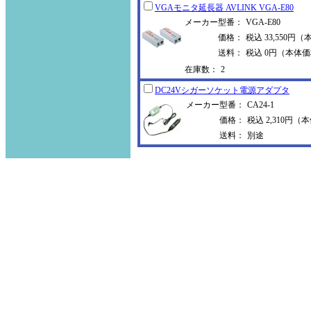
VGAモニタ延長器 AVLINK VGA-E80
メーカー型番：
VGA-E80
価格：
税込 33,550円（
送料：
税込 0円（本体価
在庫数：
2
DC24Vシガーソケット電源アダプタ
メーカー型番：
CA24-1
価格：
税込 2,310円（本
送料：
別途