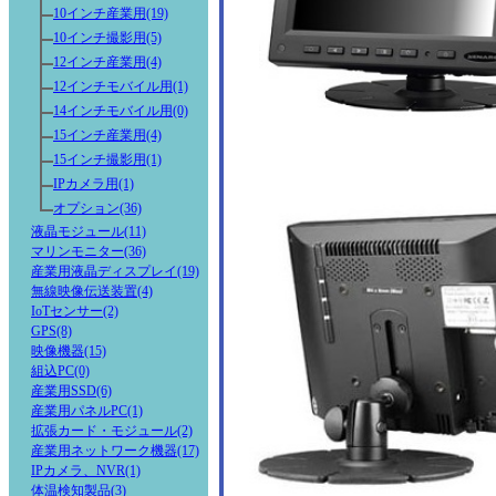
10インチ産業用(19)
10インチ撮影用(5)
12インチ産業用(4)
12インチモバイル用(1)
14インチモバイル用(0)
15インチ産業用(4)
15インチ撮影用(1)
IPカメラ用(1)
オプション(36)
液晶モジュール(11)
マリンモニター(36)
産業用液晶ディスプレイ(19)
無線映像伝送装置(4)
IoTセンサー(2)
GPS(8)
映像機器(15)
組込PC(0)
産業用SSD(6)
産業用パネルPC(1)
拡張カード・モジュール(2)
産業用ネットワーク機器(17)
IPカメラ、NVR(1)
体温検知製品(3)