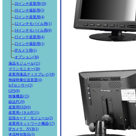
10インチ産業用(19)
10インチ撮影用(5)
12インチ産業用(4)
12インチモバイル用(1)
14インチモバイル用(0)
15インチ産業用(4)
15インチ撮影用(1)
IPカメラ用(1)
オプション(36)
液晶モジュール(11)
マリンモニター(36)
産業用液晶ディスプレイ(19)
無線映像伝送装置(4)
IoTセンサー(2)
GPS(8)
映像機器(15)
組込PC(0)
産業用SSD(6)
産業用パネルPC(1)
拡張カード・モジュール(2)
産業用ネットワーク機器(17)
IPカメラ、NVR(1)
体温検知製品(3)