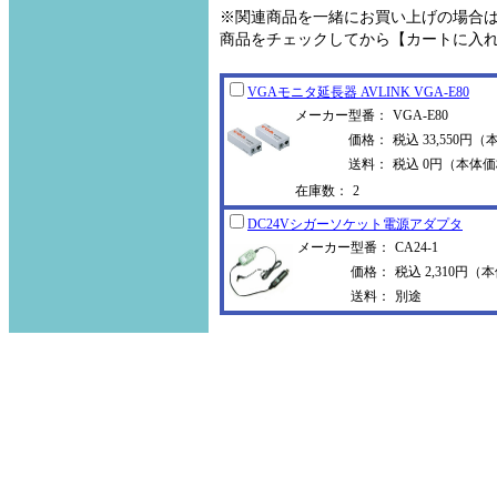
※関連商品を一緒にお買い上げの場合
商品をチェックしてから【カートに入
VGAモニタ延長器 AVLINK VGA-E80
メーカー型番：
VGA-E80
価格：
税込 33,550円（
送料：
税込 0円（本体価
在庫数：
2
DC24Vシガーソケット電源アダプタ
メーカー型番：
CA24-1
価格：
税込 2,310円（本
送料：
別途