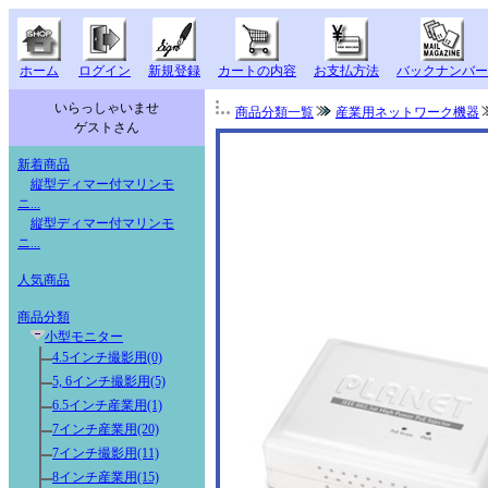
ホーム
ログイン
新規登録
カートの内容
お支払方法
バックナンバー
いらっしゃいませ
商品分類一覧
産業用ネットワーク機器
ゲストさん
新着商品
縦型ディマー付マリンモ
ニ...
縦型ディマー付マリンモ
ニ...
人気商品
商品分類
小型モニター
4.5インチ撮影用(0)
5, 6インチ撮影用(5)
6.5インチ産業用(1)
7インチ産業用(20)
7インチ撮影用(11)
8インチ産業用(15)