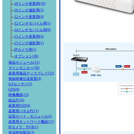
10インチ産業用(19)
10インチ撮影用(5)
12インチ産業用(4)
12インチモバイル用(1)
14インチモバイル用(0)
15インチ産業用(4)
15インチ撮影用(1)
IPカメラ用(1)
オプション(36)
液晶モジュール(11)
マリンモニター(36)
産業用液晶ディスプレイ(25)
無線映像伝送装置(4)
IoTセンサー(2)
GPS(8)
映像機器(15)
組込PC(0)
産業用SSD(6)
産業用パネルPC(1)
拡張カード・モジュール(2)
産業用ネットワーク機器(17)
IPカメラ、NVR(1)
体温検知製品(3)