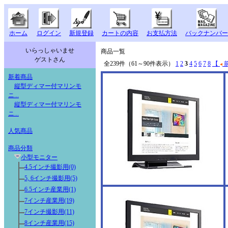
ホーム
ログイン
新規登録
カートの内容
お支払方法
バックナンバー
いらっしゃいませ
商品一覧
ゲストさん
全239件（61～90件表示）
1
2
3
4
5
6
7
8
【
前
新着商品
縦型ディマー付マリンモ
ニ...
縦型ディマー付マリンモ
ニ...
人気商品
商品分類
小型モニター
4.5インチ撮影用(0)
5, 6インチ撮影用(5)
6.5インチ産業用(1)
7インチ産業用(19)
7インチ撮影用(11)
8インチ産業用(15)