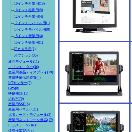
10インチ産業用(19)
10インチ撮影用(5)
12インチ産業用(4)
12インチモバイル用(1)
14インチモバイル用(0)
15インチ産業用(4)
15インチ撮影用(1)
IPカメラ用(1)
オプション(36)
液晶モジュール(11)
マリンモニター(36)
産業用液晶ディスプレイ(19)
無線映像伝送装置(4)
IoTセンサー(2)
GPS(8)
映像機器(15)
組込PC(0)
産業用SSD(6)
産業用パネルPC(1)
拡張カード・モジュール(2)
産業用ネットワーク機器(17)
IPカメラ、NVR(1)
体温検知製品(3)