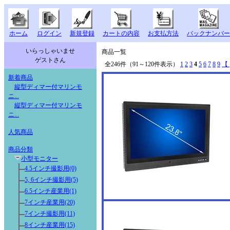
ホーム
ログイン
新規登録
カートの内容
お支払方法
バックナンバー
いらっしゃいませ
商品一覧
ゲストさん
全246件（91～120件表示）
1
2
3
4
5
6
7
8
9
【
新着商品
縦型ディマー付マリンモ
ニ...
縦型ディマー付マリンモ
ニ...
人気商品
商品分類
小型モニター
4.5インチ撮影用(0)
5, 6インチ撮影用(5)
6.5インチ産業用(1)
7インチ産業用(20)
7インチ撮影用(11)
8インチ産業用(15)