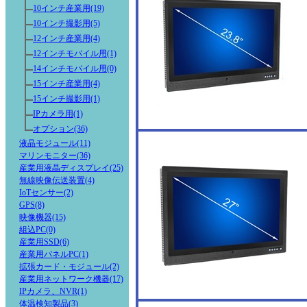
10インチ産業用(19)
10インチ撮影用(5)
12インチ産業用(4)
12インチモバイル用(1)
14インチモバイル用(0)
15インチ産業用(4)
15インチ撮影用(1)
IPカメラ用(1)
オプション(36)
液晶モジュール(11)
マリンモニター(36)
産業用液晶ディスプレイ(25)
無線映像伝送装置(4)
IoTセンサー(2)
GPS(8)
映像機器(15)
組込PC(0)
産業用SSD(6)
産業用パネルPC(1)
拡張カード・モジュール(2)
産業用ネットワーク機器(17)
IPカメラ、NVR(1)
体温検知製品(3)